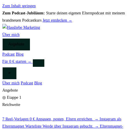
Zum Inhalt springen
Zum Podcast-Jubiläum:
Starte deinen eigenen Elternpodcast mit meinem
brandneuen Podcastkurs
Jetzt entdecken →
Über mich
Angebote
Podcast
Blog
Für 0 € starten
→
×
Über mich
Podcast
Blog
Angebote
◎
Etappe 1
Reichweite
7 Reel-Vorlagen
0 €
Anpassen, posten, Eltern erreichen.
→
Instagram als
Elternmagnet
Warteliste
Werde über Instagram gebucht.
→
Elternmagnet-