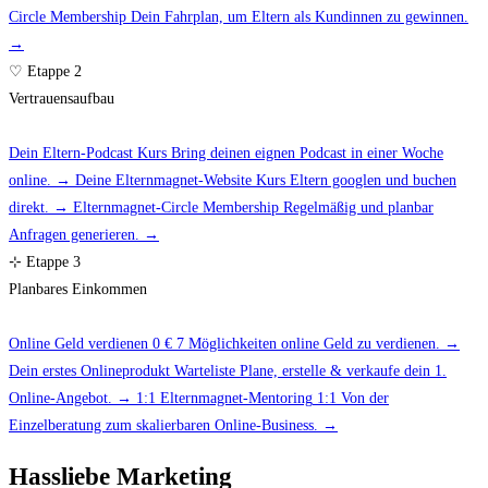
Circle
Membership
Dein Fahrplan, um Eltern als Kundinnen zu gewinnen.
→
♡
Etappe 2
Vertrauensaufbau
Dein Eltern-Podcast
Kurs
Bring deinen eignen Podcast in einer Woche
online.
→
Deine Elternmagnet-Website
Kurs
Eltern googlen und buchen
direkt.
→
Elternmagnet-Circle
Membership
Regelmäßig und planbar
Anfragen generieren.
→
⊹
Etappe 3
Planbares Einkommen
Online Geld verdienen
0 €
7 Möglichkeiten online Geld zu verdienen.
→
Dein erstes Onlineprodukt
Warteliste
Plane, erstelle & verkaufe dein 1.
Online-Angebot.
→
1:1 Elternmagnet-Mentoring
1:1
Von der
Einzelberatung zum skalierbaren Online-Business.
→
Hassliebe Marketing